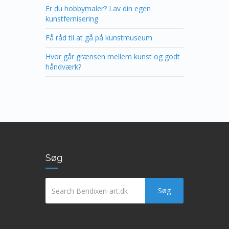
Er du hobbymaler? Lav din egen
kunstfernisering
Få råd til at gå på kunstmuseum
Hvor går grænsen mellem kunst og godt
håndværk?
Søg